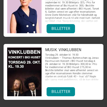
september kl. 19.30 Billetpris 325,- Pris for
medlemmer af Bio Huset kr. 300,- Bestilte
billetter skal være afhentet i BIO Huset, Torvet
6, Galten senest en uge efter reservationen.
Anne Dorte Michelsen står for håndholdt og
langtidshævet musik til alle med livet i behold
og håbet i live. Sangskrivning, der sætter ord
på det usagte og giver stemme til det fælles.
Anne Dorte Michelsens præsenterer et
BILLETTER
tværsnit af Michelsens store sangskat, som
den har foldet sig ud fra årti til årti. Fra
evergreens til intime sange. Fra danske
klassikere, til blid men præcist skåret humor.
Fra ungdommens pophits til de sene års
hymner og opråb fra familiens skød. Anne
Dorte Michelsen har taget hele turen fra ung
MUSIK: VINKLUBBEN
pige til danmarkskendt popstjerne, til mor, til
Torsdag 29. oktober kl. 19:30
voksent menneske, hvilket afspejler sig i de
Vinklubben – Thomas Buttenschøn og Jonas
altid velskrevne tekster. Det hele startede med
Rasmussen Koncert i BIO Huset torsdag d.
gennembruddet som sanger og sangskriver i
29. oktober kl. 19.30 Billetpris 300,00 kr. Pris
popgruppen Tøsedrengene, hvorfra numre
for medlemmer af BIO Huset 275,00 kr.
som 'Bruge og bruges' og 'Ud under åben
Bestilte billetter skal være afhentet senest en
himmel', i selskab med mange andre af
uge efter reservationen Kendte stemmer
gruppens største hits, for længst er blevet
starter en vinklub Fyldt 40 – hva’ så? Nogle
folkeeje. Siden har Anne Dorte Michelsen
går i gang med padeltennis, så de kan drikke
fortsat med flot solokarriere. Ved koncerten i
et ekstra glas vin med god samvittighed.
Bio Huset kan du opleve noget af det hele.
Hvad gør Thomas Buttenschøn og Jonas
Rasmussen? De to kendte og populære
BILLETTER
stemmer, forener kræfterne i pop-projektet
“Vinklubben”, hvor deres humor,
eftertænksomhed og ikke mindst velklingende
og energisk fængende pop forenes. Thomas
Buttenschøn og Jonas Rasmussen er hver for