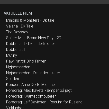
sig veletablerede navne på musikscenen.
Buttenschøn er blandt andet kendt for sange
som “Smukkere end smuk” og “Fantastiske
mandag”, mens Rasmussen blev
AKTUELLE FILM
internationalt kendt og anerkendt i Eurovision
med megahittet “Higher Ground”. Live spiller
de i forening numre fra deres respektive
Minions & Monsters - Dk tale
bagkataloger, men også spritnyt materiale,
Vaiana - Dk Tale
som de har skrevet - og skriver - sammen.
“Vinklubben” er i øjeblikket i studiet og er i fuld
The Odyssey
gang med at sende en stribe catchy popsange
ud i Verden. Deres fælles univers består af
Spider-Man: Brand New Day - 2D
både humor og eftertænksomhed og ikke
mindst velklingende, fængende pop.
Dobbeltspil - Dk undertekster
https://orcd.co/viburdestarteenvinklub
Dobbeltspil
Mutiny
Paw Patrol: Dino Filmen
Nøjsomheden
Nøjsomheden - Dk undertekster
Spirillen
Koncert: Anne Dorte Michelsen
Foredrag: Med havets kæmper på jagt
Foredrag: Kvantecomputeren
Foredrag: Leif Davidsen - Requim for Rusland
Vinklubben