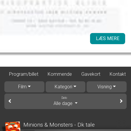
LÆS MERE
Program/billet
Kommende
Gavekort
Kontakt
Film
Kategori
Visning
Dato
Alle dage
Minions & Monsters - Dk tale