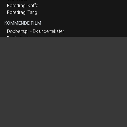
Foredrag: Kaffe
Foredrag: Tang
KOMMENDE FILM
Dobbeltspil - Dk undertekster
Dobbeltspil
Mutiny
Paw Patrol: Dino Filmen
Nøjsomheden
Nøjsomheden - Dk undertekster
Spirillen
Dobbeltfejl
Koncert: Anne Dorte Michelsen
Foredrag: Med havets kæmper på jagt
Foredrag: Kvantecomputeren
Foredrag: Leif Davidsen - Requim for Rusland
Vinklubben
Foredrag: Kaffe
Foredrag: Tang