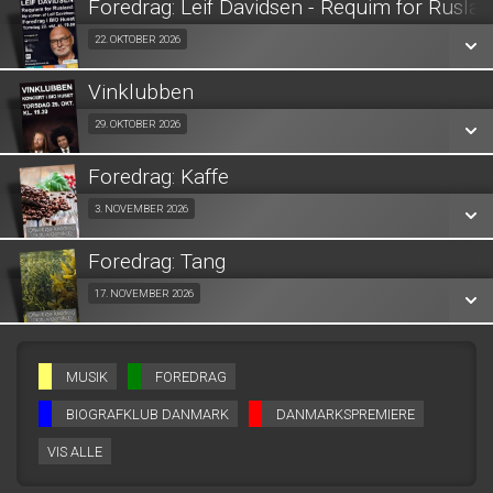
Foredrag: Leif Davidsen - Requim for Rusla
SE ALLE DAGE
Fra 22.10.2026
22. OKTOBER 2026
LÆS MERE
Vinklubben
SE ALLE DAGE
Fra 29.10.2026
29. OKTOBER 2026
LÆS MERE
Foredrag: Kaffe
SE ALLE DAGE
Fra 03.11.2026
3. NOVEMBER 2026
LÆS MERE
Foredrag: Tang
SE ALLE DAGE
Fra 17.11.2026
17. NOVEMBER 2026
LÆS MERE
SE ALLE DAGE
MUSIK
FOREDRAG
LÆS MERE
BIOGRAFKLUB DANMARK
DANMARKSPREMIERE
VIS ALLE