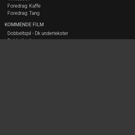
Foredrag: Kaffe
Foredrag: Tang
KOMMENDE FILM
Dobbeltspil - Dk undertekster
Dobbeltspil
Mutiny
Paw Patrol: Dino Filmen
Nøjsomheden
Nøjsomheden - Dk undertekster
Spirillen
Dobbeltfejl
Koncert: Anne Dorte Michelsen
Foredrag: Med havets kæmper på jagt
Foredrag: Kvantecomputeren
Foredrag: Leif Davidsen - Requim for Rusland
Vinklubben
Foredrag: Kaffe
Foredrag: Tang