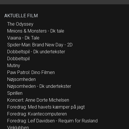
sig veletablerede navne på musikscenen.
Buttenschøn er blandt andet kendt for sange
som “Smukkere end smuk” og “Fantastiske
mandag”, mens Rasmussen blev
AKTUELLE FILM
internationalt kendt og anerkendt i Eurovision
med megahittet “Higher Ground”. Live spiller
de i forening numre fra deres respektive
The Odyssey
bagkataloger, men også spritnyt materiale,
Minions & Monsters - Dk tale
som de har skrevet - og skriver - sammen.
“Vinklubben” er i øjeblikket i studiet og er i fuld
Vaiana - Dk Tale
gang med at sende en stribe catchy popsange
ud i Verden. Deres fælles univers består af
Spider-Man: Brand New Day - 2D
både humor og eftertænksomhed og ikke
mindst velklingende, fængende pop.
Dobbeltspil - Dk undertekster
https://orcd.co/viburdestarteenvinklub
Dobbeltspil
Mutiny
Paw Patrol: Dino Filmen
Nøjsomheden
Nøjsomheden - Dk undertekster
Spirillen
Koncert: Anne Dorte Michelsen
Foredrag: Med havets kæmper på jagt
Foredrag: Kvantecomputeren
Foredrag: Leif Davidsen - Requim for Rusland
Vinklubben