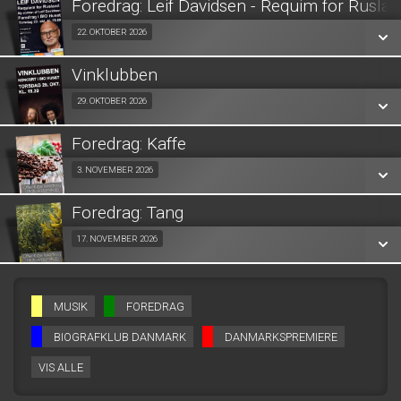
Foredrag: Leif Davidsen - Requim for Rusla
SE ALLE DAGE
Fra 22.10.2026
22. OKTOBER 2026
LÆS MERE
Vinklubben
SE ALLE DAGE
Fra 29.10.2026
29. OKTOBER 2026
LÆS MERE
Foredrag: Kaffe
SE ALLE DAGE
Fra 03.11.2026
3. NOVEMBER 2026
LÆS MERE
Foredrag: Tang
SE ALLE DAGE
Fra 17.11.2026
17. NOVEMBER 2026
LÆS MERE
SE ALLE DAGE
MUSIK
FOREDRAG
LÆS MERE
BIOGRAFKLUB DANMARK
DANMARKSPREMIERE
VIS ALLE