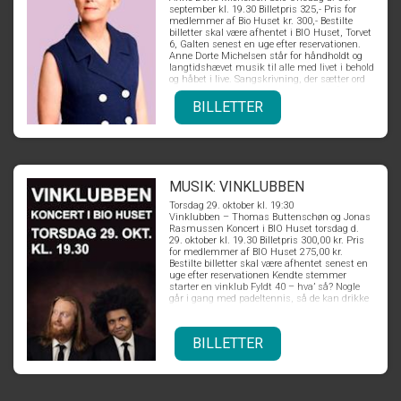
september kl. 19.30 Billetpris 325,- Pris for
medlemmer af Bio Huset kr. 300,- Bestilte
billetter skal være afhentet i BIO Huset, Torvet
6, Galten senest en uge efter reservationen.
Anne Dorte Michelsen står for håndholdt og
langtidshævet musik til alle med livet i behold
og håbet i live. Sangskrivning, der sætter ord
på det usagte og giver stemme til det fælles.
Anne Dorte Michelsens præsenterer et
BILLETTER
tværsnit af Michelsens store sangskat, som
den har foldet sig ud fra årti til årti. Fra
evergreens til intime sange. Fra danske
klassikere, til blid men præcist skåret humor.
Fra ungdommens pophits til de sene års
hymner og opråb fra familiens skød. Anne
Dorte Michelsen har taget hele turen fra ung
MUSIK: VINKLUBBEN
pige til danmarkskendt popstjerne, til mor, til
Torsdag 29. oktober kl. 19:30
voksent menneske, hvilket afspejler sig i de
Vinklubben – Thomas Buttenschøn og Jonas
altid velskrevne tekster. Det hele startede med
Rasmussen Koncert i BIO Huset torsdag d.
gennembruddet som sanger og sangskriver i
29. oktober kl. 19.30 Billetpris 300,00 kr. Pris
popgruppen Tøsedrengene, hvorfra numre
for medlemmer af BIO Huset 275,00 kr.
som 'Bruge og bruges' og 'Ud under åben
Bestilte billetter skal være afhentet senest en
himmel', i selskab med mange andre af
uge efter reservationen Kendte stemmer
gruppens største hits, for længst er blevet
starter en vinklub Fyldt 40 – hva’ så? Nogle
folkeeje. Siden har Anne Dorte Michelsen
går i gang med padeltennis, så de kan drikke
fortsat med flot solokarriere. Ved koncerten i
et ekstra glas vin med god samvittighed.
Bio Huset kan du opleve noget af det hele.
Hvad gør Thomas Buttenschøn og Jonas
Rasmussen? De to kendte og populære
BILLETTER
stemmer, forener kræfterne i pop-projektet
“Vinklubben”, hvor deres humor,
eftertænksomhed og ikke mindst velklingende
og energisk fængende pop forenes. Thomas
Buttenschøn og Jonas Rasmussen er hver for