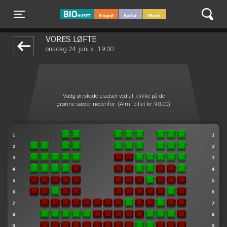
BIO Huset Galten
front05-temp 064605
Toggle navigation
VORES LØFTE
onsdag 24. juni kl. 19:00
Vælg ønskede pladser ved at klikke på de
grønne sæder nedenfor. (Alm. billet kr. 90,00)