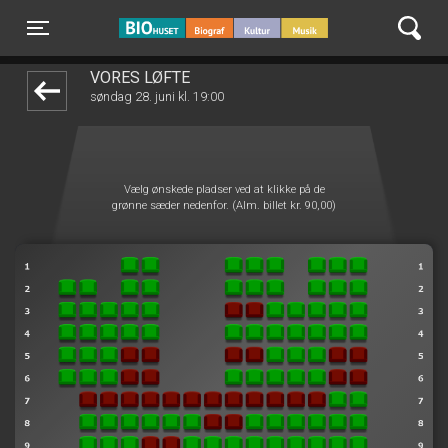
BIO Huset Galten
front05-temp 064159
Toggle navigation
VORES LØFTE
søndag 28. juni kl. 19:00
Vælg ønskede pladser ved at klikke på de
grønne sæder nedenfor. (Alm. billet kr. 90,00)