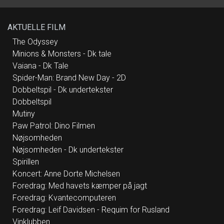
sig veletablerede navne på musikscenen.
Buttenschøn er blandt andet kendt for sange
som “Smukkere end smuk” og “Fantastiske
mandag”, mens Rasmussen blev
AKTUELLE FILM
internationalt kendt og anerkendt i Eurovision
med megahittet “Higher Ground”. Live spiller
de i forening numre fra deres respektive
The Odyssey
bagkataloger, men også spritnyt materiale,
Minions & Monsters - Dk tale
som de har skrevet - og skriver - sammen.
“Vinklubben” er i øjeblikket i studiet og er i fuld
Vaiana - Dk Tale
gang med at sende en stribe catchy popsange
ud i Verden. Deres fælles univers består af
Spider-Man: Brand New Day - 2D
både humor og eftertænksomhed og ikke
mindst velklingende, fængende pop.
Dobbeltspil - Dk undertekster
https://orcd.co/viburdestarteenvinklub
Dobbeltspil
Mutiny
Paw Patrol: Dino Filmen
Nøjsomheden
Nøjsomheden - Dk undertekster
Spirillen
Koncert: Anne Dorte Michelsen
Foredrag: Med havets kæmper på jagt
Foredrag: Kvantecomputeren
Foredrag: Leif Davidsen - Requim for Rusland
Vinklubben