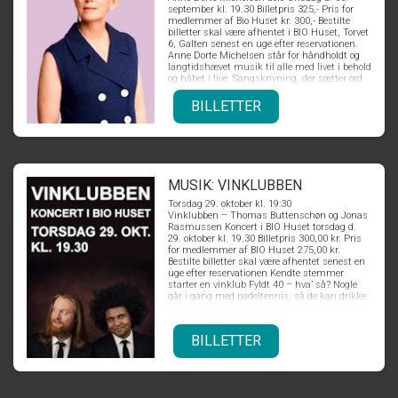
september kl. 19.30 Billetpris 325,- Pris for
medlemmer af Bio Huset kr. 300,- Bestilte
billetter skal være afhentet i BIO Huset, Torvet
6, Galten senest en uge efter reservationen.
Anne Dorte Michelsen står for håndholdt og
langtidshævet musik til alle med livet i behold
og håbet i live. Sangskrivning, der sætter ord
på det usagte og giver stemme til det fælles.
Anne Dorte Michelsens præsenterer et
BILLETTER
tværsnit af Michelsens store sangskat, som
den har foldet sig ud fra årti til årti. Fra
evergreens til intime sange. Fra danske
klassikere, til blid men præcist skåret humor.
Fra ungdommens pophits til de sene års
hymner og opråb fra familiens skød. Anne
Dorte Michelsen har taget hele turen fra ung
MUSIK: VINKLUBBEN
pige til danmarkskendt popstjerne, til mor, til
Torsdag 29. oktober kl. 19:30
voksent menneske, hvilket afspejler sig i de
Vinklubben – Thomas Buttenschøn og Jonas
altid velskrevne tekster. Det hele startede med
Rasmussen Koncert i BIO Huset torsdag d.
gennembruddet som sanger og sangskriver i
29. oktober kl. 19.30 Billetpris 300,00 kr. Pris
popgruppen Tøsedrengene, hvorfra numre
for medlemmer af BIO Huset 275,00 kr.
som 'Bruge og bruges' og 'Ud under åben
Bestilte billetter skal være afhentet senest en
himmel', i selskab med mange andre af
uge efter reservationen Kendte stemmer
gruppens største hits, for længst er blevet
starter en vinklub Fyldt 40 – hva’ så? Nogle
folkeeje. Siden har Anne Dorte Michelsen
går i gang med padeltennis, så de kan drikke
fortsat med flot solokarriere. Ved koncerten i
et ekstra glas vin med god samvittighed.
Bio Huset kan du opleve noget af det hele.
Hvad gør Thomas Buttenschøn og Jonas
Rasmussen? De to kendte og populære
BILLETTER
stemmer, forener kræfterne i pop-projektet
“Vinklubben”, hvor deres humor,
eftertænksomhed og ikke mindst velklingende
og energisk fængende pop forenes. Thomas
Buttenschøn og Jonas Rasmussen er hver for