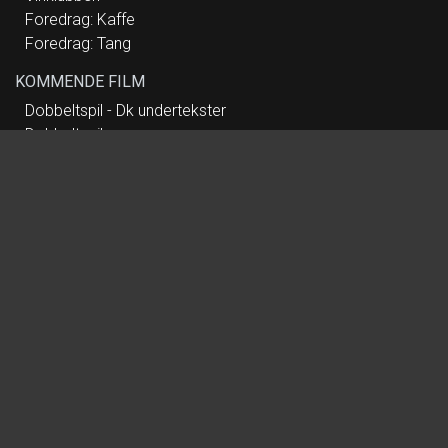
Foredrag: Kaffe
Foredrag: Tang
KOMMENDE FILM
Dobbeltspil - Dk undertekster
Dobbeltspil
Mutiny
Paw Patrol: Dino Filmen
Nøjsomheden
Nøjsomheden - Dk undertekster
Spirillen
Dobbeltfejl
Koncert: Anne Dorte Michelsen
Foredrag: Med havets kæmper på jagt
Foredrag: Kvantecomputeren
Foredrag: Leif Davidsen - Requim for Rusland
Vinklubben
Foredrag: Kaffe
Foredrag: Tang