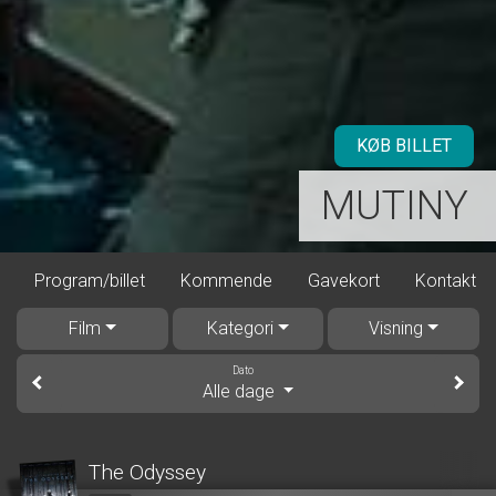
KØB BILLET
MUTINY
Program/billet
Kommende
Gavekort
Kontakt
Film
Kategori
Visning
Dato
Alle dage
The Odyssey