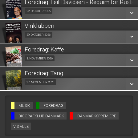
Foredrag: Leif Davidsen - Requim for Rusla
SE ALLE DAGE
Fra 22.10.2026
22. OKTOBER 2026
LÆS MERE
Vinklubben
SE ALLE DAGE
Fra 29.10.2026
29. OKTOBER 2026
LÆS MERE
Foredrag: Kaffe
SE ALLE DAGE
Fra 03.11.2026
3. NOVEMBER 2026
LÆS MERE
Foredrag: Tang
SE ALLE DAGE
Fra 17.11.2026
17. NOVEMBER 2026
LÆS MERE
SE ALLE DAGE
MUSIK
FOREDRAG
LÆS MERE
BIOGRAFKLUB DANMARK
DANMARKSPREMIERE
VIS ALLE