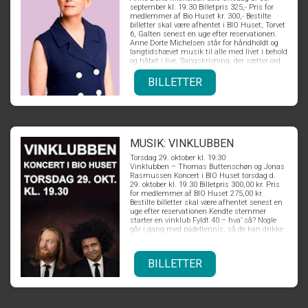
september kl. 19.30 Billetpris 325,- Pris for
medlemmer af Bio Huset kr. 300,- Bestilte
billetter skal være afhentet i BIO Huset, Torvet
6, Galten senest en uge efter reservationen.
Anne Dorte Michelsen står for håndholdt og
langtidshævet musik til alle med livet i behold
og håbet i live. Sangskrivning, der sætter ord
på det usagte og giver stemme til det fælles.
Anne Dorte Michelsens præsenterer et
BILLETTER
tværsnit af Michelsens store sangskat, som
den har foldet sig ud fra årti til årti. Fra
evergreens til intime sange. Fra danske
klassikere, til blid men præcist skåret humor.
Fra ungdommens pophits til de sene års
hymner og opråb fra familiens skød. Anne
Dorte Michelsen har taget hele turen fra ung
MUSIK: VINKLUBBEN
pige til danmarkskendt popstjerne, til mor, til
Torsdag 29. oktober kl. 19:30
voksent menneske, hvilket afspejler sig i de
Vinklubben – Thomas Buttenschøn og Jonas
altid velskrevne tekster. Det hele startede med
Rasmussen Koncert i BIO Huset torsdag d.
gennembruddet som sanger og sangskriver i
29. oktober kl. 19.30 Billetpris 300,00 kr. Pris
popgruppen Tøsedrengene, hvorfra numre
for medlemmer af BIO Huset 275,00 kr.
som 'Bruge og bruges' og 'Ud under åben
Bestilte billetter skal være afhentet senest en
himmel', i selskab med mange andre af
uge efter reservationen Kendte stemmer
gruppens største hits, for længst er blevet
starter en vinklub Fyldt 40 – hva’ så? Nogle
folkeeje. Siden har Anne Dorte Michelsen
går i gang med padeltennis, så de kan drikke
fortsat med flot solokarriere. Ved koncerten i
et ekstra glas vin med god samvittighed.
Bio Huset kan du opleve noget af det hele.
Hvad gør Thomas Buttenschøn og Jonas
Rasmussen? De to kendte og populære
BILLETTER
stemmer, forener kræfterne i pop-projektet
“Vinklubben”, hvor deres humor,
eftertænksomhed og ikke mindst velklingende
og energisk fængende pop forenes. Thomas
Buttenschøn og Jonas Rasmussen er hver for