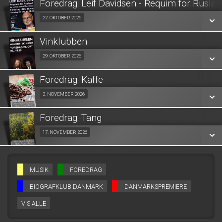
Foredrag: Leif Davidsen - Requim for Rusla
SE ALLE DAGE
Fra 22.10.2026
22. OKTOBER 2026
LÆS MERE
Vinklubben
SE ALLE DAGE
Fra 29.10.2026
29. OKTOBER 2026
LÆS MERE
Foredrag: Kaffe
SE ALLE DAGE
Fra 03.11.2026
3. NOVEMBER 2026
LÆS MERE
Foredrag: Tang
SE ALLE DAGE
Fra 17.11.2026
17. NOVEMBER 2026
LÆS MERE
SE ALLE DAGE
MUSIK
FOREDRAG
LÆS MERE
BIOGRAFKLUB DANMARK
DANMARKSPREMIERE
VIS ALLE