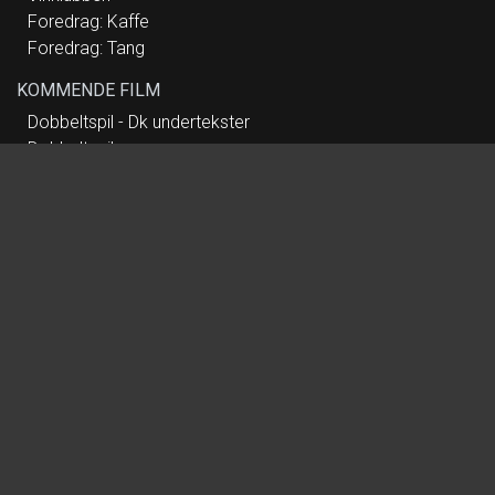
Foredrag: Kaffe
Foredrag: Tang
KOMMENDE FILM
Dobbeltspil - Dk undertekster
Dobbeltspil
Mutiny
Paw Patrol: Dino Filmen
Nøjsomheden
Nøjsomheden - Dk undertekster
Spirillen
Dobbeltfejl
Koncert: Anne Dorte Michelsen
Foredrag: Med havets kæmper på jagt
Foredrag: Kvantecomputeren
Foredrag: Leif Davidsen - Requim for Rusland
Vinklubben
Foredrag: Kaffe
Foredrag: Tang