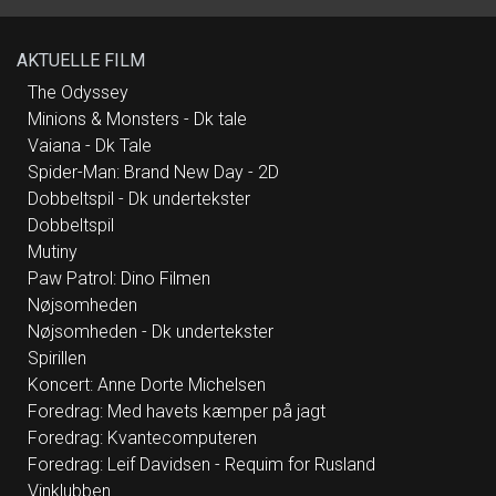
sig veletablerede navne på musikscenen.
Buttenschøn er blandt andet kendt for sange
som “Smukkere end smuk” og “Fantastiske
mandag”, mens Rasmussen blev
AKTUELLE FILM
internationalt kendt og anerkendt i Eurovision
med megahittet “Higher Ground”. Live spiller
de i forening numre fra deres respektive
The Odyssey
bagkataloger, men også spritnyt materiale,
Minions & Monsters - Dk tale
som de har skrevet - og skriver - sammen.
“Vinklubben” er i øjeblikket i studiet og er i fuld
Vaiana - Dk Tale
gang med at sende en stribe catchy popsange
ud i Verden. Deres fælles univers består af
Spider-Man: Brand New Day - 2D
både humor og eftertænksomhed og ikke
mindst velklingende, fængende pop.
Dobbeltspil - Dk undertekster
https://orcd.co/viburdestarteenvinklub
Dobbeltspil
Mutiny
Paw Patrol: Dino Filmen
Nøjsomheden
Nøjsomheden - Dk undertekster
Spirillen
Koncert: Anne Dorte Michelsen
Foredrag: Med havets kæmper på jagt
Foredrag: Kvantecomputeren
Foredrag: Leif Davidsen - Requim for Rusland
Vinklubben